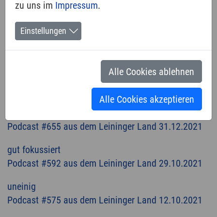
2021
zu uns im
Impressum
.
2020
Einstellungen
Mit der Kirche ums Dorf
Chris und die Kirche
Alle Cookies ablehnen
Homepage 1996
Alle Cookies akzeptieren
Zweifel(n)?!
Podcast #655 aus dem Leininger Land 31.12.2021
gut fokussiert
Podcast #592 aus dem Leininger Land 29.10.2021
uneinig
Podcast #575 aus dem Leininger Land 12.10.2021